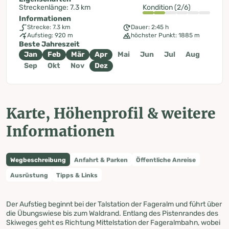
Streckenlänge: 7.3 km
Kondition (2/6)
Informationen
Strecke: 7.3 km
Dauer: 2:45 h
Aufstieg: 920 m
höchster Punkt: 1885 m
Beste Jahreszeit
Jan
Feb
Mär
Apr
Mai
Jun
Jul
Aug
Sep
Okt
Nov
Dez
Karte, Höhenprofil & weitere
Informationen
Wegbeschreibung
Anfahrt & Parken
Öffentliche Anreise
Ausrüstung
Tipps & Links
Der Aufstieg beginnt bei der Talstation der Fageralm und führt über
die Übungswiese bis zum Waldrand. Entlang des Pistenrandes des
Skiweges geht es Richtung Mittelstation der Fageralmbahn, wobei