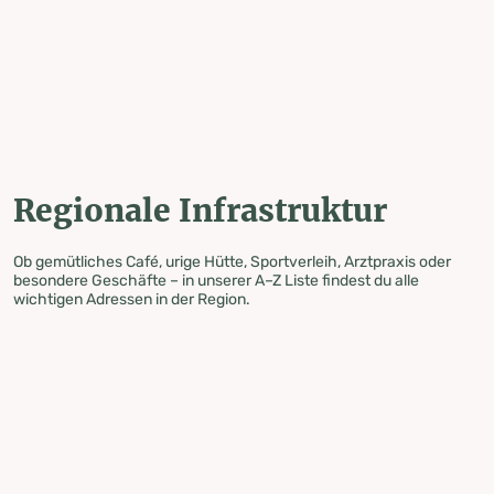
table-of-content.title
Regionale Infrastruktur
Zum Inhalt springen
Zum Inhaltsverzeichnis springen
Zur Navigation springen
Regionale Infrastruktur
Ob gemütliches Café, urige Hütte, Sportverleih, Arztpraxis oder
besondere Geschäfte – in unserer A–Z Liste findest du alle
wichtigen Adressen in der Region.