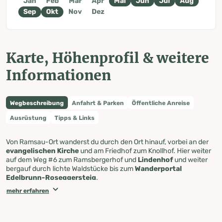
Jan
Feb
Mär
Apr
Mai
Jun
Jul
Aug
Sep
Okt
Nov
Dez
Karte, Höhenprofil & weitere
Informationen
Wegbeschreibung
Anfahrt & Parken
Öffentliche Anreise
Ausrüstung
Tipps & Links
Von Ramsau-Ort wanderst du durch den Ort hinauf, vorbei an der
evangelischen Kirche
und am Friedhof zum Knollhof. Hier weiter
auf dem Weg #6 zum Ramsbergerhof und
Lindenhof
und weiter
bergauf durch lichte Waldstücke bis zum
Wanderportal
Edelbrunn-Roseggersteig
.
Ab Gasthof
Edelbrunn
führt ein breiter Waldweg (Weg #615) stetig
mehr erfahren
steigend, zunächst am
Dachsteinhaus
vorbei, Richtung
Türlwandhütte (dieser Wegabschnitt ist auch für Mountainbiker
freigegeben). Schöner Aussichtspunkt ist der Sitzbichl (Rastplatz