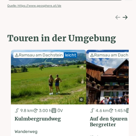
Quelle: https://www.geosphere.at/de
Touren in der Umgebung
Ramsau am Dachstein
leicht
Ramsau am Dachstei
9.8 km
3:00 h
ÖV
4.6 km
1:45 h
Ö
Kulmbergrundweg
Auf den Spuren de
Bergretter
Wanderweg