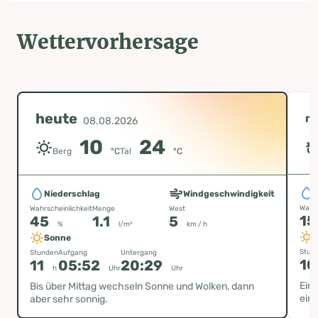
Wettervorhersage
heute
m
08.08.2026
10
24
Berg
°C
Tal
°C
Niederschlag
Windgeschwindigkeit
Wahrs
Wahrscheinlichkeit
Menge
West
1
45
1.1
5
%
l/m²
km / h
Sonne
Stun
Stunden
Aufgang
Untergang
10
11
05:52
20:29
h
Uhr
Uhr
Ein
Bis über Mittag wechseln Sonne und Wolken, dann
ein 
aber sehr sonnig.